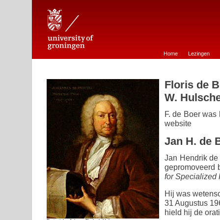
Johann Bernoulli Stichting voor de Wiskunde te Groningen
Home
Lezingen
Floris de 
W. Hulsche
F. de Boer was 
website
Jan H. de 
Jan Hendrik de 
gepromoveerd bi
for Specialized 
Hij was wetens
31 Augustus 19
hield hij de orat