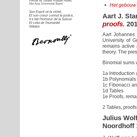
Portrait by Johann Rudoph Huber,
Alte Aula Universität Basel
Het gebouw 
Son Esprit vit la vérité,
Aart J. St
Et son coeur connut la justice,
Il a fait l'honneur de la Suisse
proofs.
20
Et celui de l'humanité.
Voltaire
Aart Johannes 
University of 
remains active 
theory. The pres
Binomial sums w
1a Introduction 
1b Polynomials 
1c Fibonacci a
1d Tables
1e Proofs, rema
2 Tables, proof
Julius Wol
Noordhoff 