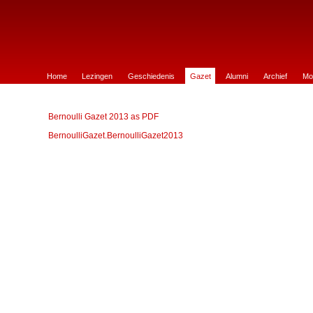
e Wiskunde te Groningen
Home
Lezingen
Geschiedenis
Gazet
Alumni
Archief
Mo
Bernoulli Gazet 2013 as PDF
BernoulliGazet.BernoulliGazet2013