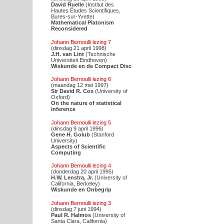
David Ruelle
(Institut des
Hautes Études Scientifiques,
Bures-sur-Yvette)
Mathematical Platonism
Reconsidered
Johann Bernoulli lezing 7
(dinsdag 21 april 1998)
J.H. van Lint
(Technische
Universiteit Eindhoven)
Wiskunde en de Compact Disc
Johann Bernoulli lezing 6
(maandag 12 mei 1997)
Sir David R. Cox
(University of
Oxford)
On the nature of statistical
inference
Johann Bernoulli lezing 5
(dinsdag 9 april 1996)
Gene H. Golub
(Stanford
University)
Aspects of Scientific
Computing
Johann Bernoulli lezing 4
(donderdag 20 april 1995)
H.W. Lenstra, Jr.
(University of
California, Berkeley)
Wiskunde en Onbegrip
Johann Bernoulli lezing 3
(dinsdag 7 juni 1994)
Paul R. Halmos
(University of
Santa Clara, California)