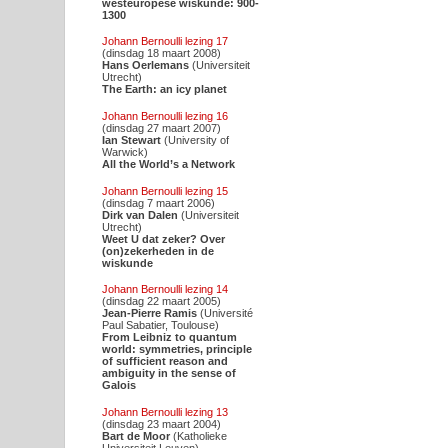
westeuropese wiskunde: 900-
1300
Johann Bernoulli lezing 17
(dinsdag 18 maart 2008)
Hans Oerlemans
(Universiteit
Utrecht)
The Earth: an icy planet
Johann Bernoulli lezing 16
(dinsdag 27 maart 2007)
Ian Stewart
(University of
Warwick)
All the World’s a Network
Johann Bernoulli lezing 15
(dinsdag 7 maart 2006)
Dirk van Dalen
(Universiteit
Utrecht)
Weet U dat zeker? Over
(on)zekerheden in de
wiskunde
Johann Bernoulli lezing 14
(dinsdag 22 maart 2005)
Jean-Pierre Ramis
(Université
Paul Sabatier, Toulouse)
From Leibniz to quantum
world: symmetries, principle
of sufficient reason and
ambiguity in the sense of
Galois
Johann Bernoulli lezing 13
(dinsdag 23 maart 2004)
Bart de Moor
(Katholieke
Universiteit Leuven)