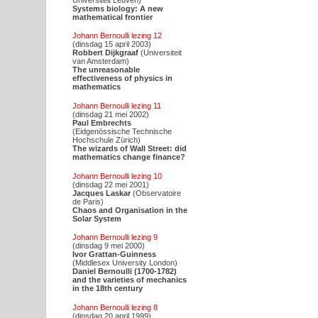
Systems biology: A new
mathematical frontier
Johann Bernoulli lezing 12
(dinsdag 15 april 2003)
Robbert Dijkgraaf
(Universiteit
van Amsterdam)
The unreasonable
effectiveness of physics in
mathematics
Johann Bernoulli lezing 11
(dinsdag 21 mei 2002)
Paul Embrechts
(Eidgenössische Technische
Hochschule Zürich)
The wizards of Wall Street: did
mathematics change finance?
Johann Bernoulli lezing 10
(dinsdag 22 mei 2001)
Jacques Laskar
(Observatoire
de Paris)
Chaos and Organisation in the
Solar System
Johann Bernoulli lezing 9
(dinsdag 9 mei 2000)
Ivor Grattan-Guinness
(Middlesex University London)
Daniel Bernoulli (1700-1782)
and the varieties of mechanics
in the 18th century
Johann Bernoulli lezing 8
(dinsdag 20 april 1999)