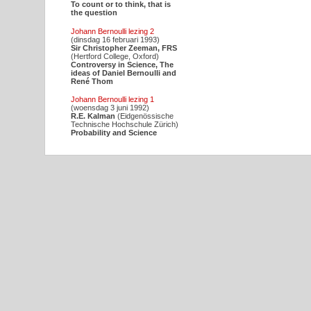
To count or to think, that is
the question
Johann Bernoulli lezing 2
(dinsdag 16 februari 1993)
Sir Christopher Zeeman, FRS
(Hertford College, Oxford)
Controversy in Science, The
ideas of Daniel Bernoulli and
René Thom
Johann Bernoulli lezing 1
(woensdag 3 juni 1992)
R.E. Kalman
(Eidgenössische
Technische Hochschule Zürich)
Probability and Science