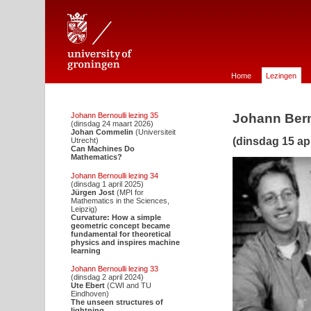
Johann Bernoulli Stichting voor de Wiskunde te Groningen
Home
Lezingen
Johann Bernoulli lezing 35
Johann Bern
(dinsdag 24 maart 2026)
Johan Commelin
(Universiteit
(dinsdag 15 apr
Utrecht)
Can Machines Do
Mathematics?
Johann Bernoulli lezing 34
(dinsdag 1 april 2025)
Jürgen Jost
(MPI for
Mathematics in the Sciences,
Leipzig)
Curvature: How a simple
geometric concept became
fundamental for theoretical
physics and inspires machine
learning
Johann Bernoulli lezing 33
(dinsdag 2 april 2024)
Ute Ebert
(CWI and TU
Eindhoven)
The unseen structures of
lightning