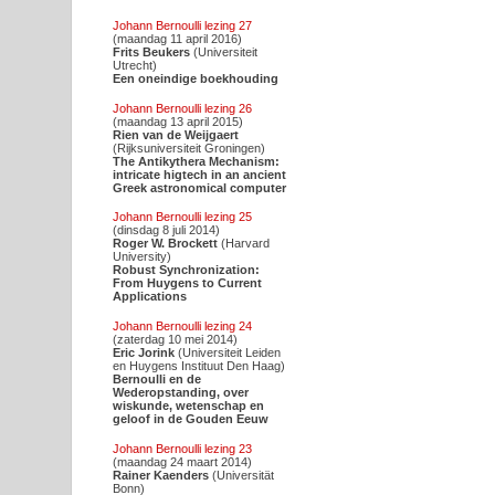
Johann Bernoulli lezing 27
(maandag 11 april 2016)
Frits Beukers
(Universiteit
Utrecht)
Een oneindige boekhouding
Johann Bernoulli lezing 26
(maandag 13 april 2015)
Rien van de Weijgaert
(Rijksuniversiteit Groningen)
The Antikythera Mechanism:
intricate higtech in an ancient
Greek astronomical computer
Johann Bernoulli lezing 25
(dinsdag 8 juli 2014)
Roger W. Brockett
(Harvard
University)
Robust Synchronization:
From Huygens to Current
Applications
Johann Bernoulli lezing 24
(zaterdag 10 mei 2014)
Eric Jorink
(Universiteit Leiden
en Huygens Instituut Den Haag)
Bernoulli en de
Wederopstanding, over
wiskunde, wetenschap en
geloof in de Gouden Eeuw
Johann Bernoulli lezing 23
(maandag 24 maart 2014)
Rainer Kaenders
(Universität
Bonn)