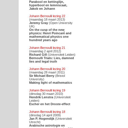
Parabool en kettinglijn,
hyperbool en lemniscaat,
Jakob en Johann
Johann Bernoulli lezing 22
(maandag 18 maart 2013)
Jeremy Gray
(Open University
UK)
On the cusp of the new
physics: Henri Poincaré and
mathematical physics one
hundred years ago
Johann Bernoulli lezing 21
(maandag 2 april 2012)
Richard Gill
(Universiteit Leiden)
Bernoulli Trials: Lies, damned
lies and legal truth
Johann Bernoulli lezing 20
(maandag 28 maart 2011)
Sir Michael Berry
(Bristol
University)
Making light of mathematics
Johann Bernoulli lezing 19
(dinsdag 30 maart 2010)
Hendrik Lenstra
(Universiteit
Leiden)
Escher en het Droste-effect
Johann Bernoulli lezing 18
(dinsdag 14 april 2009)
Jan P. Hogendijk
(Universiteit
Utrecht)
Arabische astrologie en