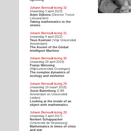
Johann Bernoulli lezing 32
(maandag 3 april 2023)
Arjen Dijkstra
(Director Tresor
Leeuwarden)
Taking mathematics to the
streets
Johann Bernoulli lezing 31
(maandag 4 april 2022)
Teun Koetsier
(Vrije Universiteit
Amsterdam)
The Ascent of the Global
Intelligent Machine
Johann Bernoulli lezing 30
(maandag 29 april 2019)
Franjo Weissing
(Rijksuniversiteit Groningen)
The complex dynamics of
ecology and evolution
Johann Bernoulli lezing 29
(maandag 19 maart 2018)
Joost Batenburg
(CWI
Amsterdam en Universiteit
Leiden)
Looking at the inside of an
object with mathematics
Johann Bernoulli lezing 28
(maandag 3 april 2017)
Norbert Schappacher
(Université de Strasbourg)
Mathematics in times of crisis
and war