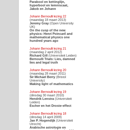
Parabool en kettinglijn,
hyperbool en lemniscaat,
Jakob en Johann
Johann Bernoulli lezing 22
(maandag 18 maart 2013)
Jeremy Gray
(Open University
UK)
On the cusp of the new
physics: Henri Poincaré and
mathematical physics one
hundred years ago
Johann Bernoulli lezing 21
(maandag 2 april 2012)
Richard Gill
(Universiteit Leiden)
Bernoulli Trials: Lies, damned
lies and legal truth
Johann Bernoulli lezing 20
(maandag 28 maart 2011)
Sir Michael Berry
(Bristol
University)
Making light of mathematics
Johann Bernoulli lezing 19
(dinsdag 30 maart 2010)
Hendrik Lenstra
(Universiteit
Leiden)
Escher en het Droste-effect
Johann Bernoulli lezing 18
(dinsdag 14 april 2009)
Jan P. Hogendijk
(Universiteit
Utrecht)
Arabische astrologie en