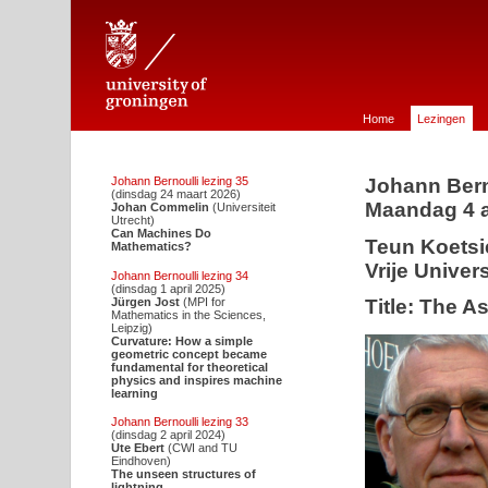
Johann Bernoulli Stichting voor de Wiskunde te Groningen
Home
Lezingen
Johann Bernoulli lezing 35
Johann Bern
(dinsdag 24 maart 2026)
Maandag 4 a
Johan Commelin
(Universiteit
Utrecht)
Can Machines Do
Teun Koetsi
Mathematics?
Vrije Univer
Johann Bernoulli lezing 34
(dinsdag 1 april 2025)
Jürgen Jost
(MPI for
Title: The A
Mathematics in the Sciences,
Leipzig)
Curvature: How a simple
geometric concept became
fundamental for theoretical
physics and inspires machine
learning
Johann Bernoulli lezing 33
(dinsdag 2 april 2024)
Ute Ebert
(CWI and TU
Eindhoven)
The unseen structures of
lightning