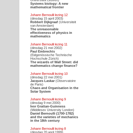
Systems biology: A new
mathematical frontier
Johann Bernoulli lezing 12
(dinsdag 15 april 2003)
Robbert Dijkgraaf
(Universiteit
van Amsterdam)
The unreasonable
effectiveness of physics in
mathematics
Johann Bernoulli lezing 11
(dinsdag 21 mei 2002)
Paul Embrechts
(Eidgenössische Technische
Hochschule Zürich)
The wizards of Wall Street: did
mathematics change finance?
Johann Bernoulli lezing 10
(dinsdag 22 mei 2001)
Jacques Laskar
(Observatoire
de Paris)
Chaos and Organisation in the
Solar System
Johann Bernoulli lezing 9
(dinsdag 9 mei 2000)
Ivor Grattan-Guinness
(Middlesex University London)
Daniel Bernoulli (1700-1782)
and the varieties of mechanics
in the 18th century
Johann Bernoulli lezing 8
(dinsdag 20 april 1999)