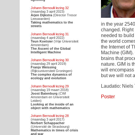
Johann Bernoulli lezing 32
(maandag 3 april 2023)
Arjen Dijkstra
(Director Tresor
Leeuwarden)
Taking mathematics to the
in the year 2540
streets
changed. Right n
Johann Bernoulli lezing 31
needed to build
(maandag 4 april 2022)
the world comes
Teun Koetsier
(Vrije Universiteit
Amsterdam)
the Internet of 
The Ascent of the Global
Machine (GIM). G
Intelligent Machine
brains that proc
Johann Bernoulli lezing 30
nature. GIM is t
(maandag 29 april 2019)
Franjo Weissing
will encompass a
(Rijksuniversiteit Groningen)
The complex dynamics of
but we will not a
ecology and evolution
Laudatio: Niels 
Johann Bernoulli lezing 29
(maandag 19 maart 2018)
Joost Batenburg
(CWI
Poster
Amsterdam en Universiteit
Leiden)
Looking at the inside of an
object with mathematics
Johann Bernoulli lezing 28
(maandag 3 april 2017)
Norbert Schappacher
(Université de Strasbourg)
Mathematics in times of crisis
and war