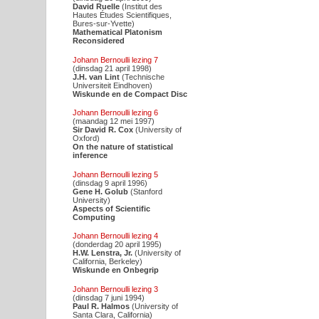
David Ruelle
(Institut des
Hautes Études Scientifiques,
Bures-sur-Yvette)
Mathematical Platonism
Reconsidered
Johann Bernoulli lezing 7
(dinsdag 21 april 1998)
J.H. van Lint
(Technische
Universiteit Eindhoven)
Wiskunde en de Compact Disc
Johann Bernoulli lezing 6
(maandag 12 mei 1997)
Sir David R. Cox
(University of
Oxford)
On the nature of statistical
inference
Johann Bernoulli lezing 5
(dinsdag 9 april 1996)
Gene H. Golub
(Stanford
University)
Aspects of Scientific
Computing
Johann Bernoulli lezing 4
(donderdag 20 april 1995)
H.W. Lenstra, Jr.
(University of
California, Berkeley)
Wiskunde en Onbegrip
Johann Bernoulli lezing 3
(dinsdag 7 juni 1994)
Paul R. Halmos
(University of
Santa Clara, California)