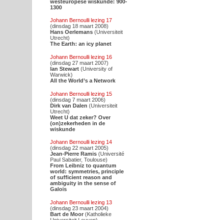
westeuropese wiskunde: 900-
1300
Johann Bernoulli lezing 17
(dinsdag 18 maart 2008)
Hans Oerlemans
(Universiteit
Utrecht)
The Earth: an icy planet
Johann Bernoulli lezing 16
(dinsdag 27 maart 2007)
Ian Stewart
(University of
Warwick)
All the World’s a Network
Johann Bernoulli lezing 15
(dinsdag 7 maart 2006)
Dirk van Dalen
(Universiteit
Utrecht)
Weet U dat zeker? Over
(on)zekerheden in de
wiskunde
Johann Bernoulli lezing 14
(dinsdag 22 maart 2005)
Jean-Pierre Ramis
(Université
Paul Sabatier, Toulouse)
From Leibniz to quantum
world: symmetries, principle
of sufficient reason and
ambiguity in the sense of
Galois
Johann Bernoulli lezing 13
(dinsdag 23 maart 2004)
Bart de Moor
(Katholieke
Universiteit Leuven)