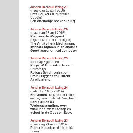
Johann Bernoulli lezing 27
(maandag 11 april 2016)
Frits Beukers
(Universiteit
Utrecht)
Een oneindige boekhouding
Johann Bernoulli lezing 26
(maandag 13 april 2015)
Rien van de Weijgaert
(Rijksuniversiteit Groningen)
The Antikythera Mechanism:
intricate higtech in an ancient
Greek astronomical computer
Johann Bernoulli lezing 25
(dinsdag 8 juli 2014)
Roger W. Brockett
(Harvard
University)
Robust Synchronization:
From Huygens to Current
Applications
Johann Bernoulli lezing 24
(zaterdag 10 mei 2014)
Eric Jorink
(Universiteit Leiden
en Huygens Instituut Den Haag)
Bernoulli en de
Wederopstanding, over
wiskunde, wetenschap en
geloof in de Gouden Eeuw
Johann Bernoulli lezing 23
(maandag 24 maart 2014)
Rainer Kaenders
(Universität
Bonn)