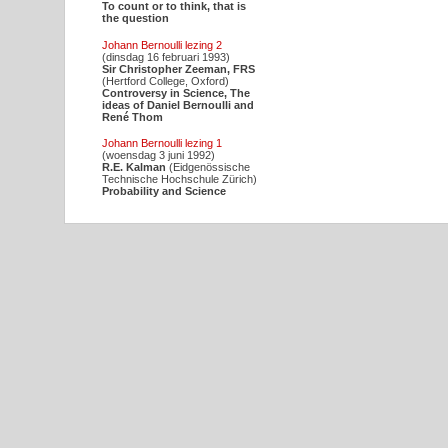
To count or to think, that is
the question
Johann Bernoulli lezing 2
(dinsdag 16 februari 1993)
Sir Christopher Zeeman, FRS
(Hertford College, Oxford)
Controversy in Science, The
ideas of Daniel Bernoulli and
René Thom
Johann Bernoulli lezing 1
(woensdag 3 juni 1992)
R.E. Kalman
(Eidgenössische
Technische Hochschule Zürich)
Probability and Science