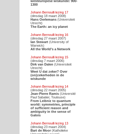
westeuropese wiskunde: 900-
1300
Johann Bernoulli lezing 17
(dinsdag 18 maart 2008)
Hans Oerlemans
(Universiteit
Utrecht)
The Earth: an icy planet
Johann Bernoulli lezing 16
(dinsdag 27 maart 2007)
Ian Stewart
(University of
Warwick)
All the World’s a Network
Johann Bernoulli lezing 15
(dinsdag 7 maart 2006)
Dirk van Dalen
(Universiteit
Utrecht)
Weet U dat zeker? Over
(on)zekerheden in de
wiskunde
Johann Bernoulli lezing 14
(dinsdag 22 maart 2005)
Jean-Pierre Ramis
(Université
Paul Sabatier, Toulouse)
From Leibniz to quantum
world: symmetries, principle
of sufficient reason and
ambiguity in the sense of
Galois
Johann Bernoulli lezing 13
(dinsdag 23 maart 2004)
Bart de Moor
(Katholieke
Universiteit Leuven)