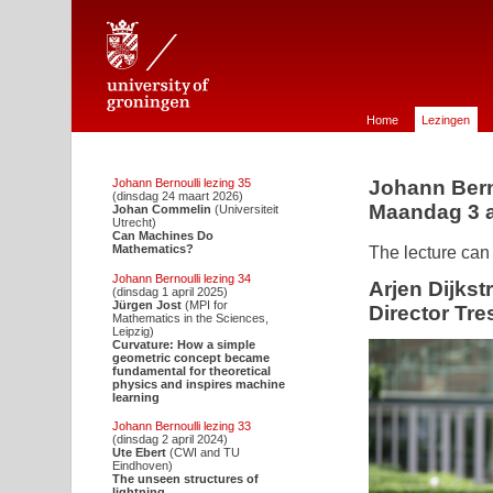
Johann Bernoulli Stichting voor de Wiskunde te Groningen
Home
Lezingen
Johann Bernoulli lezing 35
Johann Bern
(dinsdag 24 maart 2026)
Maandag 3 a
Johan Commelin
(Universiteit
Utrecht)
Can Machines Do
The lecture can
Mathematics?
Johann Bernoulli lezing 34
Arjen Dijkst
(dinsdag 1 april 2025)
Jürgen Jost
(MPI for
Director Tr
Mathematics in the Sciences,
Leipzig)
Curvature: How a simple
geometric concept became
fundamental for theoretical
physics and inspires machine
learning
Johann Bernoulli lezing 33
(dinsdag 2 april 2024)
Ute Ebert
(CWI and TU
Eindhoven)
The unseen structures of
lightning