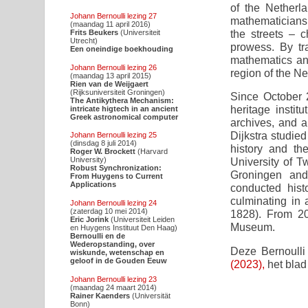
of the Netherl
Johann Bernoulli lezing 27
mathematicians c
(maandag 11 april 2016)
the streets – c
Frits Beukers
(Universiteit
Utrecht)
prowess. By tr
Een oneindige boekhouding
mathematics and
Johann Bernoulli lezing 26
region of the Ne
(maandag 13 april 2015)
Rien van de Weijgaert
(Rijksuniversiteit Groningen)
Since October 2
The Antikythera Mechanism:
heritage institu
intricate higtech in an ancient
Greek astronomical computer
archives, and a
Dijkstra studied
Johann Bernoulli lezing 25
(dinsdag 8 juli 2014)
history and th
Roger W. Brockett
(Harvard
University)
University of T
Robust Synchronization:
Groningen and
From Huygens to Current
Applications
conducted hist
culminating in 
Johann Bernoulli lezing 24
(zaterdag 10 mei 2014)
1828). From 20
Eric Jorink
(Universiteit Leiden
Museum.
en Huygens Instituut Den Haag)
Bernoulli en de
Wederopstanding, over
Deze Bernoulli
wiskunde, wetenschap en
geloof in de Gouden Eeuw
(2023),
het blad
Johann Bernoulli lezing 23
(maandag 24 maart 2014)
Rainer Kaenders
(Universität
Bonn)