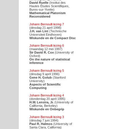
David Ruelle
(Institut des
Hautes Études Scientifiques,
Bures-sur-Yvette)
Mathematical Platonism
Reconsidered
Johann Bernoulli lezing 7
(dinsdag 21 april 1998)
J.H. van Lint
(Technische
Universiteit Eindhoven)
Wiskunde en de Compact Disc
Johann Bernoulli lezing 6
(maandag 12 mei 1997)
Sir David R. Cox
(University of
Oxford)
On the nature of statistical
inference
Johann Bernoulli lezing 5
(dinsdag 9 april 1996)
Gene H. Golub
(Stanford
University)
Aspects of Scientific
Computing
Johann Bernoulli lezing 4
(donderdag 20 april 1995)
H.W. Lenstra, Jr.
(University of
California, Berkeley)
Wiskunde en Onbegrip
Johann Bernoulli lezing 3
(dinsdag 7 juni 1994)
Paul R. Halmos
(University of
Santa Clara, California)