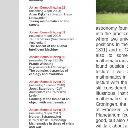
Johann Bernoulli lezing 32
(maandag 3 april 2023)
Arjen Dijkstra
(Director Tresor
Leeuwarden)
Taking mathematics to the
streets
astronomy found
Johann Bernoulli lezing 31
into the practi
(maandag 4 april 2022)
where two unive
Teun Koetsier
(Vrije Universiteit
Amsterdam)
positions in th
The Ascent of the Global
1811) and of G
Intelligent Machine
also to some
Johann Bernoulli lezing 30
mathematicians
(maandag 29 april 2019)
Franjo Weissing
found outside t
(Rijksuniversiteit Groningen)
lecture I wil
The complex dynamics of
ecology and evolution
mathematics in 
lecture with th
Johann Bernoulli lezing 29
(maandag 19 maart 2018)
still considered
Joost Batenburg
(CWI
Amsterdam en Universiteit
illustrious ins
Leiden)
mathematics i
Looking at the inside of an
object with mathematics
Groningen, the
at Franeker Un
Johann Bernoulli lezing 28
(maandag 3 april 2017)
Planetarium (c
Norbert Schappacher
good, but also 
(Université de Strasbourg)
Mathematics in times of crisis
will talk about 
and war