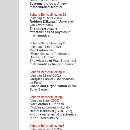
Systems biology: A new
mathematical frontier
Johann Bernoulli lezing 12
(dinsdag 15 april 2003)
Robbert Dijkgraaf
(Universiteit
van Amsterdam)
The unreasonable
effectiveness of physics in
mathematics
Johann Bernoulli lezing 11
(dinsdag 21 mei 2002)
Paul Embrechts
(Eidgenössische Technische
Hochschule Zürich)
The wizards of Wall Street: did
mathematics change finance?
Johann Bernoulli lezing 10
(dinsdag 22 mei 2001)
Jacques Laskar
(Observatoire
de Paris)
Chaos and Organisation in the
Solar System
Johann Bernoulli lezing 9
(dinsdag 9 mei 2000)
Ivor Grattan-Guinness
(Middlesex University London)
Daniel Bernoulli (1700-1782)
and the varieties of mechanics
in the 18th century
Johann Bernoulli lezing 8
(dinsdag 20 april 1999)