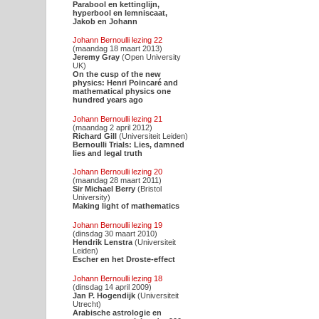
Parabool en kettinglijn,
hyperbool en lemniscaat,
Jakob en Johann
Johann Bernoulli lezing 22
(maandag 18 maart 2013)
Jeremy Gray
(Open University
UK)
On the cusp of the new
physics: Henri Poincaré and
mathematical physics one
hundred years ago
Johann Bernoulli lezing 21
(maandag 2 april 2012)
Richard Gill
(Universiteit Leiden)
Bernoulli Trials: Lies, damned
lies and legal truth
Johann Bernoulli lezing 20
(maandag 28 maart 2011)
Sir Michael Berry
(Bristol
University)
Making light of mathematics
Johann Bernoulli lezing 19
(dinsdag 30 maart 2010)
Hendrik Lenstra
(Universiteit
Leiden)
Escher en het Droste-effect
Johann Bernoulli lezing 18
(dinsdag 14 april 2009)
Jan P. Hogendijk
(Universiteit
Utrecht)
Arabische astrologie en