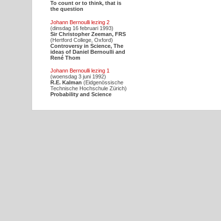
To count or to think, that is
the question
Johann Bernoulli lezing 2
(dinsdag 16 februari 1993)
Sir Christopher Zeeman, FRS
(Hertford College, Oxford)
Controversy in Science, The
ideas of Daniel Bernoulli and
René Thom
Johann Bernoulli lezing 1
(woensdag 3 juni 1992)
R.E. Kalman
(Eidgenössische
Technische Hochschule Zürich)
Probability and Science